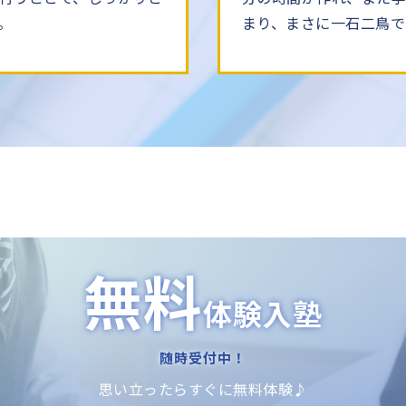
。
まり、まさに一石二鳥で
無料
体験入塾
随時受付中！
思い立ったらすぐに無料体験♪