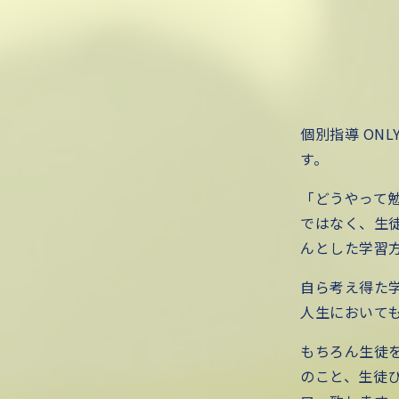
個別指導 ON
す。
「どうやって
ではなく、生
んとした学習
自ら考え得た
人生において
もちろん生徒
のこと、生徒