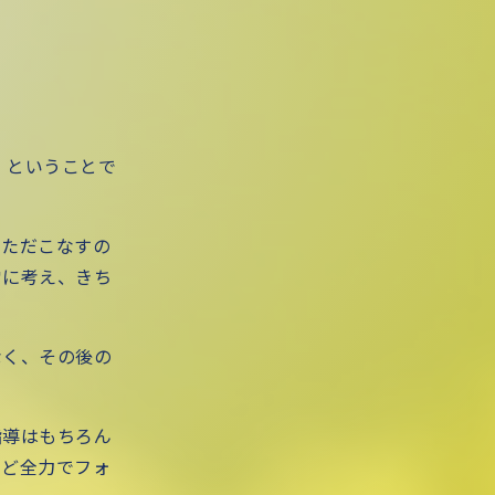
』ということで
、ただこなすの
常に考え、きち
なく、その後の
指導はもちろん
など全力でフォ