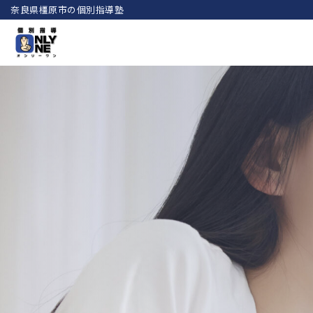
奈良県橿原市の個別指導塾
コ
ン
テ
ン
ツ
へ
ス
キ
ッ
プ