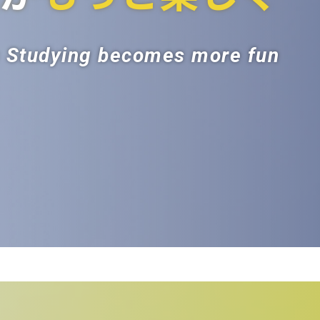
ss Studying becomes more fun